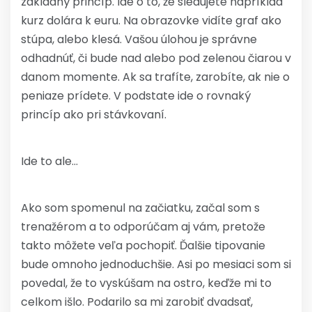
základný princíp. Ide o to, že sledujete napríklad
kurz dolára k euru. Na obrazovke vidíte graf ako
stúpa, alebo klesá. Vašou úlohou je správne
odhadnúť, či bude nad alebo pod zelenou čiarou v
danom momente. Ak sa trafíte, zarobíte, ak nie o
peniaze prídete. V podstate ide o rovnaký
princíp ako pri stávkovaní.
Ide to ale…
Ako som spomenul na začiatku, začal som s
trenažérom a to odporúčam aj vám, pretože
takto môžete veľa pochopiť. Ďalšie tipovanie
bude omnoho jednoduchšie. Asi po mesiaci som si
povedal, že to vyskúšam na ostro, keďže mi to
celkom išlo. Podarilo sa mi zarobiť dvadsať,