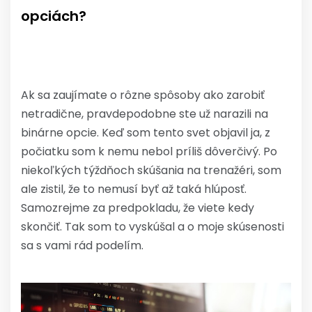
opciách?
Ak sa zaujímate o rôzne spôsoby ako zarobiť
netradične, pravdepodobne ste už narazili na
binárne opcie. Keď som tento svet objavil ja, z
počiatku som k nemu nebol príliš dôverčivý. Po
niekoľkých týždňoch skúšania na trenažéri, som
ale zistil, že to nemusí byť až taká hlúposť.
Samozrejme za predpokladu, že viete kedy
skončiť. Tak som to vyskúšal a o moje skúsenosti
sa s vami rád podelím.