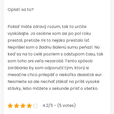
Oplatí sa to?
Pokiaľ máte zdravý rozum, tak to určite
vyskúšajte. Ja osobne som asi po pol roku
prestal, pretože mi to nejako prestalo ísť.
Neprišiel som o žiadnu šialenú sumu peňazí. No
keď sa na to celé pozriem s odstupom času, tak
som toho ani veľa nezarobil. Tento spôsob
zarábania by som odporučil tým, ktorý si
mesačne chcú prilepšiť o niekoľko desiatok eur.
Nesmiete sa ale nechať zlákať na príliš vysoké
stávky, lebo môžete v sekunde prísť o všetko.
4.2/5 - (5 votes)