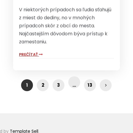
V niektorých prípadoch sa ľudia sťahujú
z miest do dediny, no v mnohých
prípadcoh skôr z obcí do mesta.
Najčastejším dôvodom býva prístup k
zamestaniu.
PREČÍTAŤ
1
2
3
…
13
id by
Template Sell
.