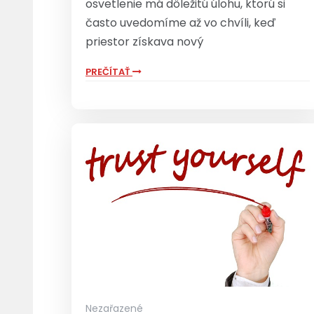
osvetlenie má dôležitú úlohu, ktorú si
často uvedomíme až vo chvíli, keď
priestor získava nový
PREČÍTAŤ
Nezařazené