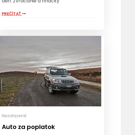
deň. Zvracanie a hnačky
PREČÍTAŤ
Nezařazené
Auto za poplatok