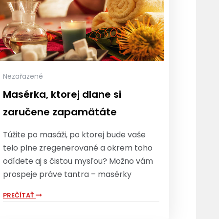
Nezařazené
Masérka, ktorej dlane si
zaručene zapamätáte
Túžite po masáži, po ktorej bude vaše
telo plne zregenerované a okrem toho
odídete aj s čistou mysľou? Možno vám
prospeje práve tantra – masérky
PREČÍTAŤ