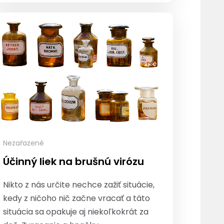
Nezařazené
Účinný liek na brušnú virózu
Nikto z nás určite nechce zažiť situácie,
kedy z ničoho nič začne vracať a táto
situácia sa opakuje aj niekoľkokrát za