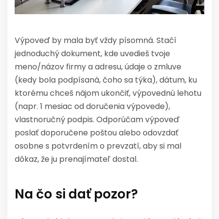
Výpoveď by mala byť vždy písomná. Stačí
jednoduchý dokument, kde uvedieš tvoje
meno/názov firmy a adresu, údaje o zmluve
(kedy bola podpísaná, čoho sa týka), dátum, ku
ktorému chceš nájom ukončiť, výpovednú lehotu
(napr. 1 mesiac od doručenia výpovede),
vlastnoručný podpis. Odporúčam výpoveď
poslať doporučene poštou alebo odovzdať
osobne s potvrdením o prevzatí, aby si mal
dôkaz, že ju prenajímateľ dostal.
Na čo si dať pozor?