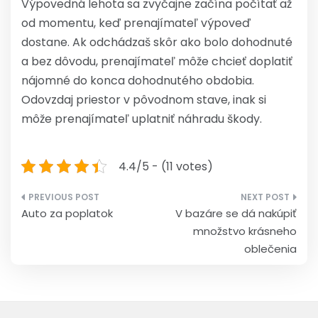
Výpovedná lehota sa zvyčajne začína počítať až
od momentu, keď prenajímateľ výpoveď
dostane. Ak odchádzaš skôr ako bolo dohodnuté
a bez dôvodu, prenajímateľ môže chcieť doplatiť
nájomné do konca dohodnutého obdobia.
Odovzdaj priestor v pôvodnom stave, inak si
môže prenajímateľ uplatniť náhradu škody.
4.4/5 - (11 votes)
Navigace
Auto za poplatok
V bazáre se dá nakúpiť
pro
množstvo krásneho
příspěvek
oblečenia