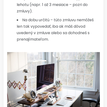
lehotu (napr. 1 až 3 mesiace – pozri do
zmluvy).
Na dobu určitú – túto zmluvu nemôžeš
len tak vypovedať, iba ak máš dôvod
uvedený v zmluve alebo sa dohodneš s
prenajímateľom.