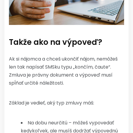
Takže ako na výpoveď?
Ak si nájomca a chceš ukončiť nájom, nemôžeš
len tak napísať SMSku typu „končím, čaute“.
Zmluva je právny dokument a výpoveď musí
spĺňať určité náležitosti.
Základ je vedieť, aký typ zmluvy máš:
Na dobu neurčitú – môžeš vypovedať
kedykoľvek, ale musíš dodržať výpovednú