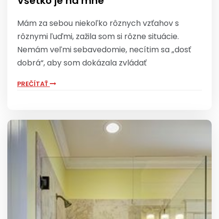
Všetko je na mne
Mám za sebou niekoľko rôznych vzťahov s
rôznymi ľuďmi, zažila som si rôzne situácie.
Nemám veľmi sebavedomie, necítim sa „dosť
dobrá“, aby som dokázala zvládať
PREČÍTAŤ