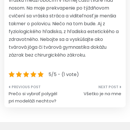
vrásku medzi obočím v hornej časti tváre nad
nosom. Na moje prekvapenie po týždňovom
cvičení sa vráska stráca a viditeľnosť je menšia
takmer o polovicu. Niečo na tom bude. Aj z
fyziologického hľadiska, z hľadiska estetického a
zdravotného. Nebojte sa a vyskúšajte ako
tvárová jóga či tvárová gymnastika dokážu
zázrak bez chirurgického zákroku.
5/5 - (1 vote)
Navigace
Prečo si vybrať polygél
Všetko je na mne
pro
pri modeláži nechtov?
příspěvek