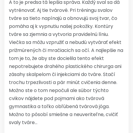
A to je predsa tá lepšia správa. Každý sval sa dá
vytrénovať. Aj tie tvárové. Pri tréningu svalov
tváre sa tieto napínajú a obnovujú svoj tvar, čo
pomáha aj k vypnutiu našej pokožky. Kontúry
tváre sa zjemnia a vytvoria pravidelnú líniu.
Viečka sa môžu vzpružiť a nebudú vytvárať efekt
prižmúrených či mračiacich sa očí. A najlepšie na
tom je to, že aby ste docielila tento efekt
nepotrebujete drahého plastického chirurga ani
zásahy skalpelom či injekciami do tváre. Stačí
trochu trpezlivosti a pár minút cvičenia denne.
Možno ste o tom nepočuli ale súbor týchto
cvikov nájdete pod pojmami ako tvárová
gymnastika a toľko obľúbená tvárová jóga.
Možno to pôsobí smiešne a neuveriteľne, cvičiť
svaly tváre…