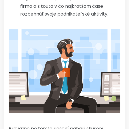
firma a s touto v čo najkratšom čase
rozbehnúť svoje podnikateľské aktivity.
Prevažne po tomto riešení siahajú skúsení