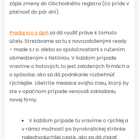
zápis zmeny do Obchodného registra (čo príde v
platnosť do pár dní).
Predaj sro s dph
sa dá využiť práve k tomuto
účelu. Stretávame sa tu s novozaloženými ready
– made s.r.o. alebo so spoločnosťami s ručením
obmedzeným s históriou. V každom prípade
vravíme o hotových, to jest založených firmách a
o spôsobe, ako sa dá podnikanie rozbehnúť
rýchlejšie. Ušetríte mesiace svojho času, ktorý by
ste v opačnom prípade venovali zakladaniu
novej firmy.
V každom prípade tu vravíme o rýchlej a
v rámci možností po byrokratickej stránke
najjednoduchšej ceste, ako sa dá získať