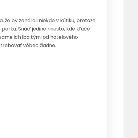
že by zaháľali niekde v kútiku, pretože
parku. Snáď jediné miesto, kde kľúče
zame ich iba tými od hotelového
otrebovať vôbec žiadne.