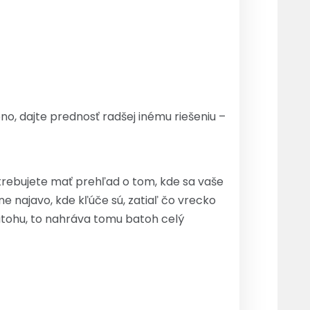
o, dajte prednosť radšej inému riešeniu –
trebujete mať prehľad o tom, kde sa vaše
e najavo, kde kľúče sú, zatiaľ čo vrecko
 batohu, to nahráva tomu batoh celý