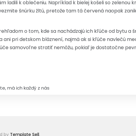
ám ladili k oblečeniu. Napríklad k bielej košeli so zeleno
 vezmite šnúrku žltú, pretože tam tá červená naopak zani
prehľadom o tom, kde sa nachádzajú ich kľúče od bytu a 
 ani pri detskom bláznení, najmä ak si kľúče navlečú medz
kľúče samovoľne stratiť nemôžu, pokiaľ je dostatočne pev
ste, má ich každý z nás
id by
Template Sell
.