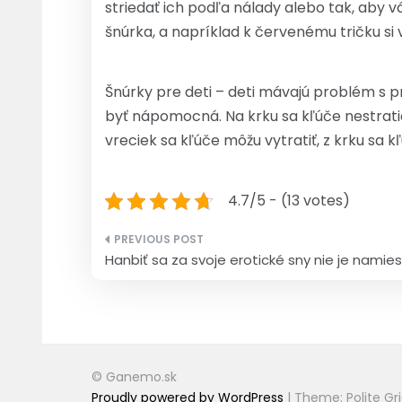
striedať ich podľa nálady alebo tak, aby v
šnúrka, a napríklad k červenému tričku si
Šnúrky pre deti – deti mávajú problém s 
byť nápomocná. Na krku sa kľúče nestratia
vreciek sa kľúče môžu vytratiť, z krku sa 
4.7/5 - (13 votes)
Navigace
Hanbiť sa za svoje erotické sny nie je namie
pro
příspěvek
© Ganemo.sk
Proudly powered by WordPress
|
Theme: Polite Gr