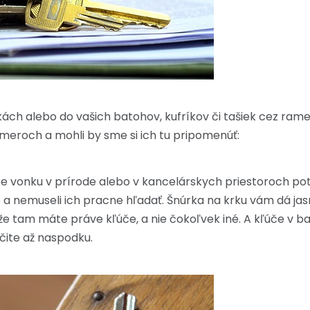
ch alebo do vašich batohov, kufríkov či tašiek cez ramen
meroch a mohli by sme si ich tu pripomenúť:
e vonku v prírode alebo v kancelárskych priestoroch po
 a nemuseli ich pracne hľadať. Šnúrka na krku vám dá jasn
ili, že tam máte práve kľúče, a nie čokoľvek iné. A kľúče v
rčite až naspodku.