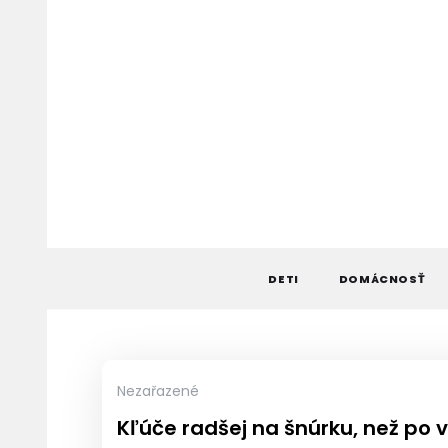
Skip
to
content
DETI
DOMÁCNOSŤ
Nezařazené
Kľúče radšej na šnúrku, než po 