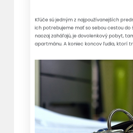
Kľúče sú jedným z najpoužívanejších predm
ich potrebujeme mať so sebou cestou do š
naozaj zaháľajú, je dovolenkový pobyt, t
apartmánu. A koniec koncov ľudia, ktorí 