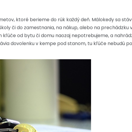
etov, ktoré berieme do rúk každý deň. Málokedy sa stáva, 
koly či do zamestnania, na nákup, alebo na prechádzku v 
am kľúče od bytu či domu naozaj nepotrebujeme, a nahrád
trávia dovolenku v kempe pod stanom, tu kľúče nebudú p