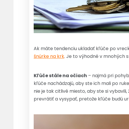
Ak máte tendenciu ukladať kľúče po vrecká
šnúrke na krk
. Je to výhodné v mnohých s
Kľúče stále na očiach
– najmä pri pohyb
kľúče nachádzajú, aby ste ich mali po ruke
nie je tak citlivé miesto, aby ste si vybav
prevrátiť a vysypať, pretože kľúče budú u