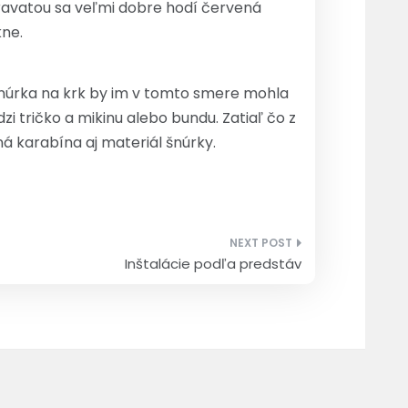
u kravatou sa veľmi dobre hodí červená
kne.
šnúrka na krk by im v tomto smere mohla
i tričko a mikinu alebo bundu. Zatiaľ čo z
ná karabína aj materiál šnúrky.
Inštalácie podľa predstáv