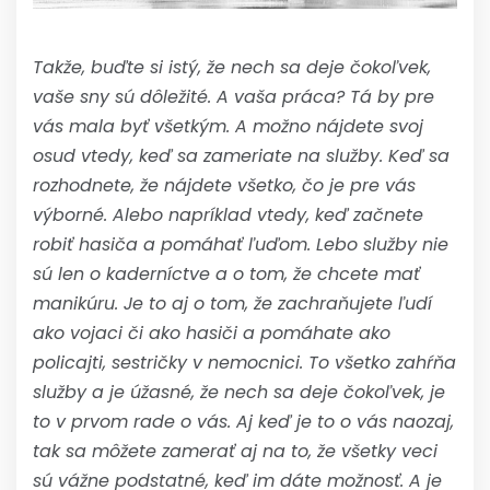
Takže, buďte si istý, že nech sa deje čokoľvek,
vaše sny sú dôležité. A vaša práca? Tá by pre
vás mala byť všetkým. A možno nájdete svoj
osud vtedy, keď sa zameriate na služby. Keď sa
rozhodnete, že nájdete všetko, čo je pre vás
výborné. Alebo napríklad vtedy, keď začnete
robiť hasiča a pomáhať ľuďom. Lebo služby nie
sú len o kaderníctve a o tom, že chcete mať
manikúru. Je to aj o tom, že zachraňujete ľudí
ako vojaci či ako hasiči a pomáhate ako
policajti, sestričky v nemocnici. To všetko zahŕňa
služby a je úžasné, že nech sa deje čokoľvek, je
to v prvom rade o vás. Aj keď je to o vás naozaj,
tak sa môžete zamerať aj na to, že všetky veci
sú vážne podstatné, keď im dáte možnosť. A je