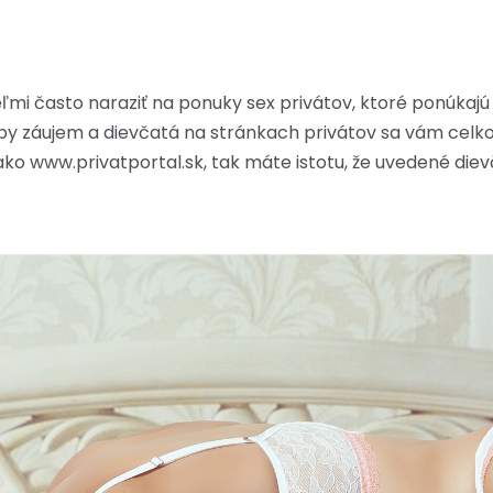
i často naraziť na ponuky sex privátov, ktoré ponúkajú s
by záujem a dievčatá na stránkach privátov sa vám celko
ko www.privatportal.sk, tak máte istotu, že uvedené diev