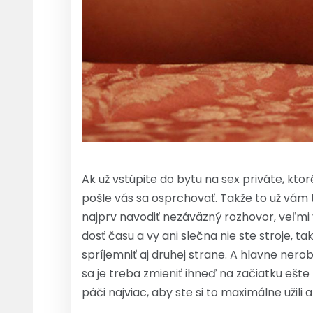
Ak už vstúpite do bytu na sex priváte, kt
pošle vás sa osprchovať. Takže to už vám 
najprv navodiť nezáväzný rozhovor, veľmi 
dosť času a vy ani slečna nie ste stroje, t
spríjemniť aj druhej strane. A hlavne nerob
sa je treba zmieniť ihneď na začiatku ešt
páči najviac, aby ste si to maximálne užili a