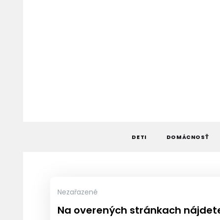
Skip
to
content
DETI
DOMÁCNOSŤ
Nezařazené
Na overených stránkach nájdete