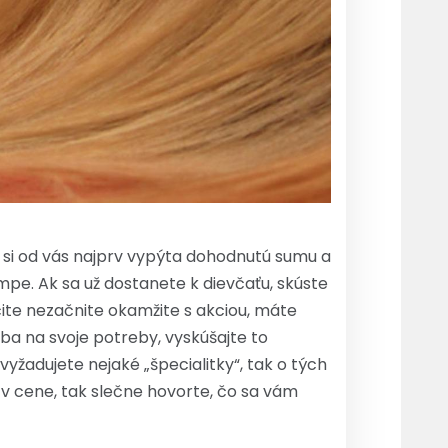
a si od vás najprv vypýta dohodnutú sumu a
pe. Ak sa už dostanete k dievčaťu, skúste
čite nezačnite okamžite s akciou, máte
 iba na svoje potreby, vyskúšajte to
vyžadujete nejaké „špecialitky“, tak o tých
 v cene, tak slečne hovorte, čo sa vám