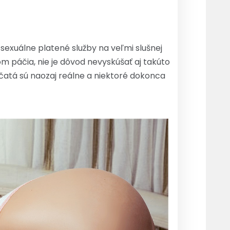
exuálne platené služby na veľmi slušnej
m páčia, nie je dôvod nevyskúšať aj takúto
čatá sú naozaj reálne a niektoré dokonca