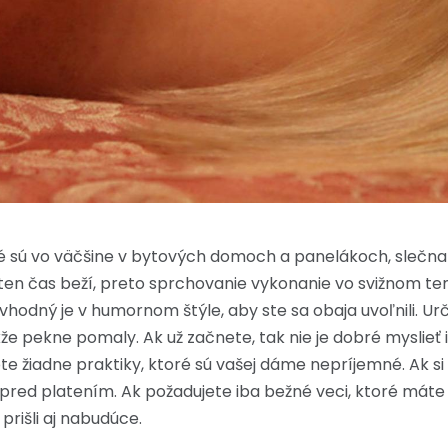
oré sú vo väčšine v bytových domoch a panelákoch, slečn
ten čas beží, preto sprchovanie vykonanie vo svižnom tem
vhodný je v humornom štýle, aby ste sa obaja uvoľnili. Ur
akže pekne pomaly. Ak už začnete, tak nie je dobré myslieť
te žiadne praktiky, ktoré sú vašej dáme nepríjemné. Ak si 
e pred platením. Ak požadujete iba bežné veci, ktoré máte
 prišli aj nabudúce.