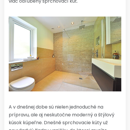
viac obľúbený sprchovací kút.
A v dnešnej dobe sú nielen jednoduché na
prípravu, ale aj neskutočne moderný a štýlový
kúsok kúpeľne.
Dnešné sprchovacie kúty už