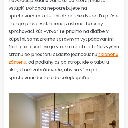
nevyžadujú žiadnu vaničku, do ktorej musíte
vstúpiť. Dokonca nepotrebujete na
sprchovacom kúte ani otváracie dvere. To práve
čaro je práve v sklenenej zástene. Luxusný
sprchovací kút vytvoríte priamo na dlažbe v
kúpeľni, samozrejme správnym vyspádovaním.
Najlepšie osadenie je v rohu miestnosti. Na zvyšnú
stranu do priestoru osadíte jednoduchú
sklenenú
zástenu
, od podlahy až po strop. Ide o tabuľu
skla, ktorá zabráni vode, aby sa vám pri
sprchovaní dostala do celej kúpeľne.